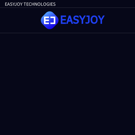
跳
EASYJOY TECHNOLOGIES
至
内
容