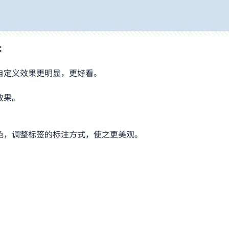
：
户自定义效果更明显，更好看。
效果。
颜色，调整标签的标注方式，使之更美观。
用户隐私。
录应用，它操作简单流畅，使用方便，您可以使用它随时随地记